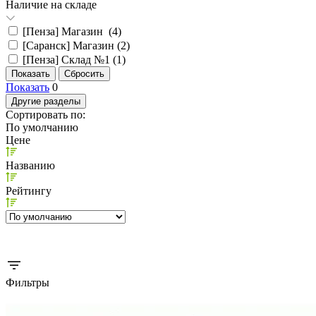
Наличие на складе
[Пенза] Магазин (
4
)
[Саранск] Магазин (
2
)
[Пенза] Склад №1 (
1
)
Показать
0
Другие разделы
Сортировать по:
По умолчанию
Цене
Названию
Рейтингу
Фильтры