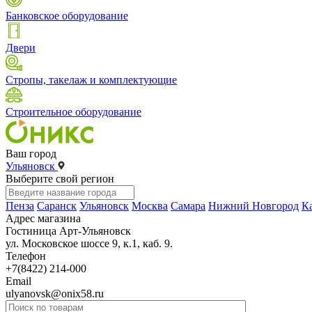
Банковское оборудование
Двери
Стропы, такелаж и комплектующие
Строительное оборудование
Ваш город
Ульяновск
Выберите свой регион
Пенза
Саранск
Ульяновск
Москва
Самара
Нижний Новгород
К
Адрес магазина
Гостиница Арт-Ульяновск
ул. Московское шоссе 9, к.1, каб. 9.
Телефон
+7(8422) 214-000
Email
ulyanovsk@onix58.ru