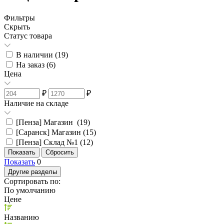
Фильтры
Скрыть
Статус товара
В наличии (
19
)
На заказ (
6
)
Цена
₽
₽
Наличие на складе
[Пенза] Магазин (
19
)
[Саранск] Магазин (
15
)
[Пенза] Склад №1 (
12
)
Показать
0
Другие разделы
Сортировать по:
По умолчанию
Цене
Названию