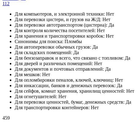
112
Для компьютеров, и электронной техники:
Нет
Для перевозки цистерн, и грузов на Ж/Д:
Нет
Для перевозки автотранспортом (цистерна):
Да
Для контроля количества посетителей:
Нет
Для хранения и транспортировки коробок:
Нет
Синонимы для поиска:
Пломбы
Для автоперевозки обычных грузов:
Да
Для складских помещений:
Да
Для бензозаправок и всего, что связано с топливом:
Да
Для дверей и различных помещений:
Нет
Для документов и почтовых отправлений:
Да
Для мешков:
Нет
Для опломбировки пеналов, ключей, ключниц:
Нет
Для инкассации, банков и денежных перевозок:
Да
Для сейфов, комнат хранения, хранилищ ценностей:
Нет
Для огнетушителей:
Нет
Для перевозки ценностей, бумаг, денежных средств:
Да
Для транспортировки контейнеров:
Нет
459