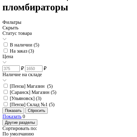
пломбираторы
Фильтры
Скрыть
Статус товара
В наличии (
5
)
На заказ (
3
)
Цена
₽
₽
Наличие на складе
[Пенза] Магазин (
5
)
[Саранск] Магазин (
5
)
[Ульяновск] (
3
)
[Пенза] Склад №1 (
5
)
Показать
0
Другие разделы
Сортировать по:
По умолчанию