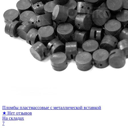
Пломбы пластмассовые с металлической вставкой
★
Нет отзывов
На складах
7