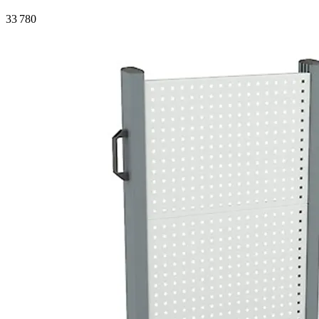
33 780