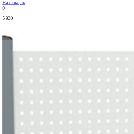
На складах
0
5 930