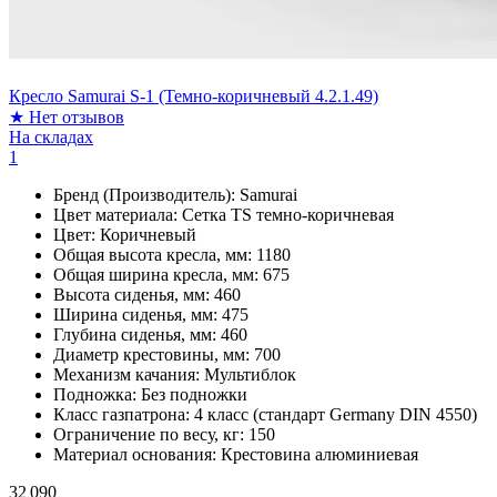
Кресло Samurai S-1 (Темно-коричневый 4.2.1.49)
★
Нет отзывов
На складах
1
Бренд (Производитель):
Samurai
Цвет материала:
Сетка TS темно-коричневая
Цвет:
Коричневый
Общая высота кресла, мм:
1180
Общая ширина кресла, мм:
675
Высота сиденья, мм:
460
Ширина сиденья, мм:
475
Глубина сиденья, мм:
460
Диаметр крестовины, мм:
700
Механизм качания:
Мультиблок
Подножка:
Без подножки
Класс газпатрона:
4 класс (стандарт Germany DIN 4550)
Ограничение по весу, кг:
150
Материал основания:
Крестовина алюминиевая
32 090