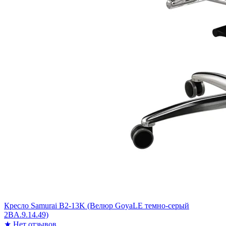
Кресло Samurai B2-13K (Велюр GoyaLE темно-серый
2BA.9.14.49)
★
Нет отзывов