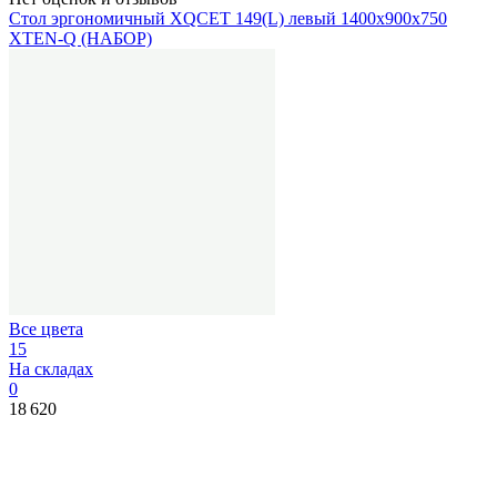
Стол эргономичный XQCET 149(L) левый 1400х900х750
XTEN-Q (НАБОР)
Все цвета
15
На складах
0
18 620