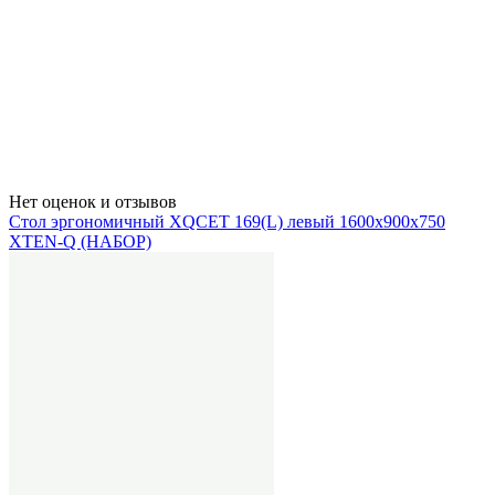
Нет оценок и отзывов
Стол эргономичный XQCET 169(L) левый 1600х900х750
XTEN-Q (НАБОР)