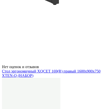
Нет оценок и отзывов
Стол эргономичный XQCET 169(R) правый 1600х900х750
XTEN-Q (НАБОР)