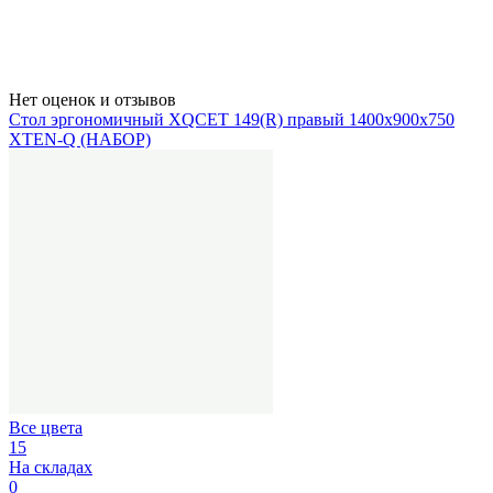
Нет оценок и отзывов
Стол эргономичный XQCET 149(R) правый 1400х900х750
XTEN-Q (НАБОР)
Все цвета
15
На складах
0