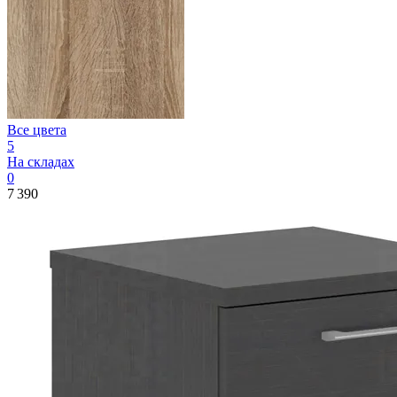
Все цвета
5
На складах
0
7 390