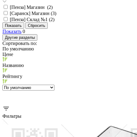
[Пенза] Магазин (
2
)
[Саранск] Магазин (
3
)
[Пенза] Склад №1 (
2
)
Показать
0
Другие разделы
Сортировать по:
По умолчанию
Цене
Названию
Рейтингу
Фильтры