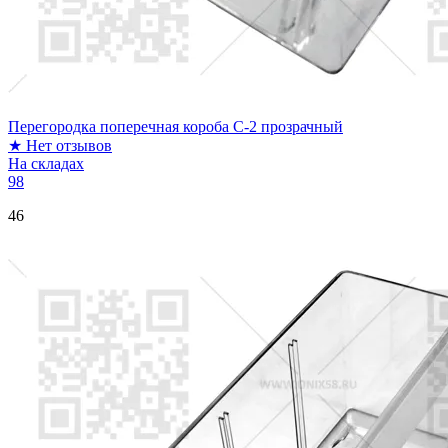
Перегородка поперечная короба C-2 прозрачный
★
Нет отзывов
На складах
98
46