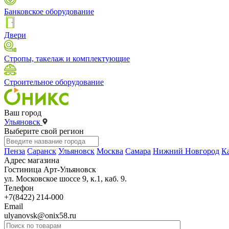
Банковское оборудование
Двери
Стропы, такелаж и комплектующие
Строительное оборудование
Ваш город
Ульяновск
Выберите свой регион
Пенза
Саранск
Ульяновск
Москва
Самара
Нижний Новгород
К
Адрес магазина
Гостиница Арт-Ульяновск
ул. Московское шоссе 9, к.1, каб. 9.
Телефон
+7(8422) 214-000
Email
ulyanovsk@onix58.ru