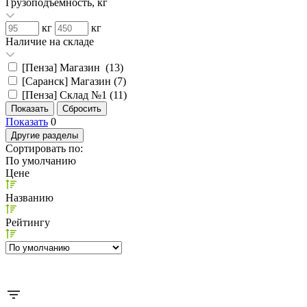
Грузоподъемность, кг
кг
кг
Наличие на складе
[Пенза] Магазин (
13
)
[Саранск] Магазин (
7
)
[Пенза] Склад №1 (
11
)
Показать
0
Другие разделы
Сортировать по:
По умолчанию
Цене
Названию
Рейтингу