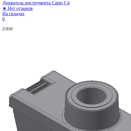
Держатель инструмента Capto C4
★
Нет отзывов
На складах
0
2 010