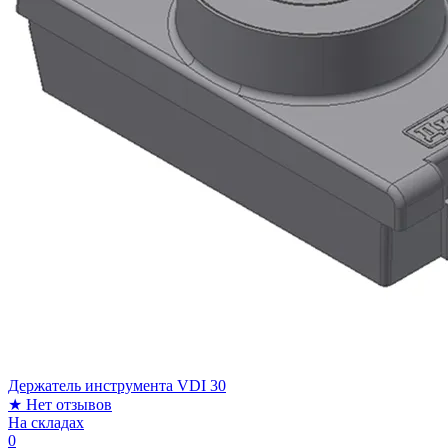
Держатель инструмента VDI 30
★
Нет отзывов
На складах
0