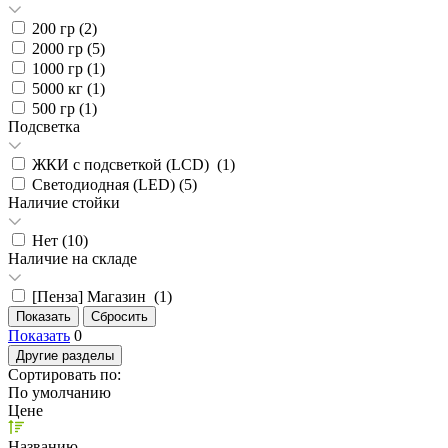
200 гр (
2
)
2000 гр (
5
)
1000 гр (
1
)
5000 кг (
1
)
500 гр (
1
)
Подсветка
ЖКИ с подсветкой (LCD) (
1
)
Светодиодная (LED) (
5
)
Наличие стойки
Нет (
10
)
Наличие на складе
[Пенза] Магазин (
1
)
Показать
0
Другие разделы
Сортировать по:
По умолчанию
Цене
Названию