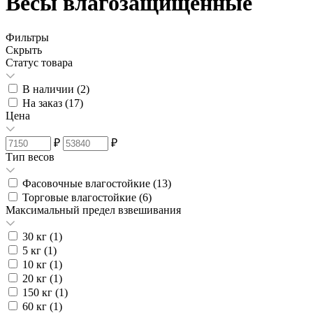
Весы влагозащищённые
Фильтры
Скрыть
Статус товара
В наличии (
2
)
На заказ (
17
)
Цена
₽
₽
Тип весов
Фасовочные влагостойкие (
13
)
Торговые влагостойкие (
6
)
Максимальный предел взвешивания
30 кг (
1
)
5 кг (
1
)
10 кг (
1
)
20 кг (
1
)
150 кг (
1
)
60 кг (
1
)