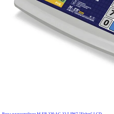
Весы влагостойкие M-ER 329 AC-32.5 IP67 "Fisher" LСD