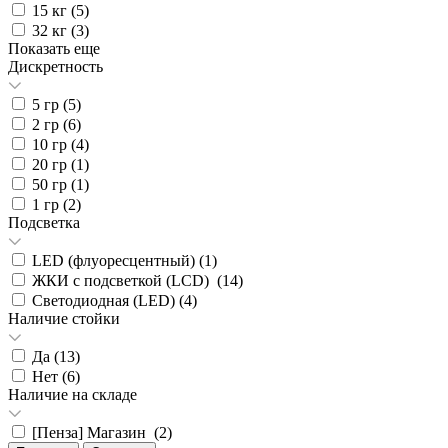
15 кг (
5
)
32 кг (
3
)
Показать еще
Дискретность
5 гр (
5
)
2 гр (
6
)
10 гр (
4
)
20 гр (
1
)
50 гр (
1
)
1 гр (
2
)
Подсветка
LED (флуоресцентный) (
1
)
ЖКИ с подсветкой (LCD) (
14
)
Светодиодная (LED) (
4
)
Наличие стойки
Да (
13
)
Нет (
6
)
Наличие на складе
[Пенза] Магазин (
2
)