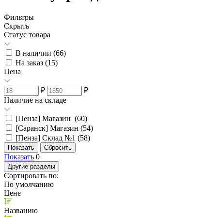
Фильтры
Скрыть
Статус товара
В наличии (
66
)
На заказ (
15
)
Цена
₽
₽
Наличие на складе
[Пенза] Магазин (
60
)
[Саранск] Магазин (
54
)
[Пенза] Склад №1 (
58
)
Показать
0
Другие разделы
Сортировать по:
По умолчанию
Цене
Названию