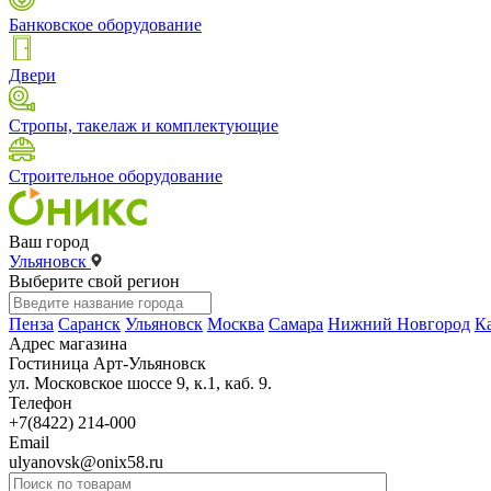
Банковское оборудование
Двери
Стропы, такелаж и комплектующие
Строительное оборудование
Ваш город
Ульяновск
Выберите свой регион
Пенза
Саранск
Ульяновск
Москва
Самара
Нижний Новгород
К
Адрес магазина
Гостиница Арт-Ульяновск
ул. Московское шоссе 9, к.1, каб. 9.
Телефон
+7(8422) 214-000
Email
ulyanovsk@onix58.ru