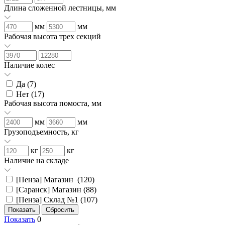
Длина сложенной лестницы, мм
мм
мм
Рабочая высота трех секций
Наличие колес
Да (
7
)
Нет (
17
)
Рабочая высота помоста, мм
мм
мм
Грузоподъемность, кг
кг
кг
Наличие на складе
[Пенза] Магазин (
120
)
[Саранск] Магазин (
88
)
[Пенза] Склад №1 (
107
)
Показать
0