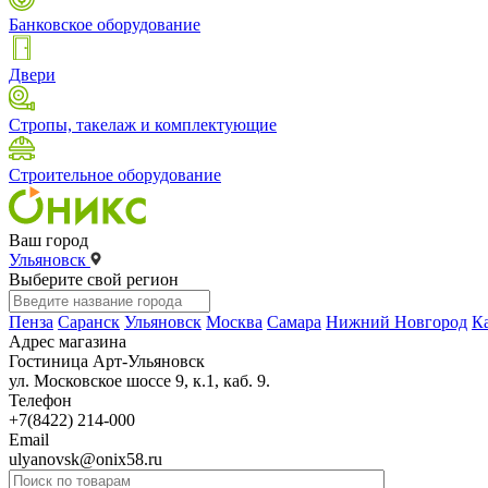
Банковское оборудование
Двери
Стропы, такелаж и комплектующие
Строительное оборудование
Ваш город
Ульяновск
Выберите свой регион
Пенза
Саранск
Ульяновск
Москва
Самара
Нижний Новгород
К
Адрес магазина
Гостиница Арт-Ульяновск
ул. Московское шоссе 9, к.1, каб. 9.
Телефон
+7(8422) 214-000
Email
ulyanovsk@onix58.ru