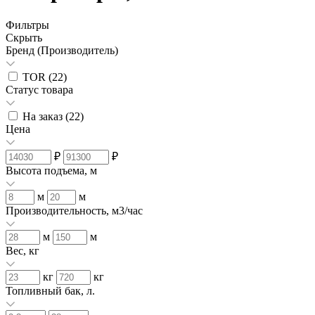
Фильтры
Скрыть
Бренд (Производитель)
TOR (
22
)
Статус товара
На заказ (
22
)
Цена
₽
₽
Высота подъема, м
м
м
Производительность, м3/час
м
м
Вес, кг
кг
кг
Топливный бак, л.