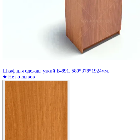
Шкаф для одежды узкий В-891, 580*378*1924мм.
★
Нет отзывов