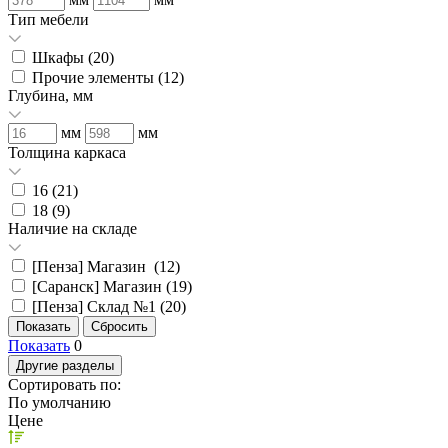
Тип мебели
Шкафы (
20
)
Прочие элементы (
12
)
Глубина, мм
мм
мм
Толщина каркаса
16 (
21
)
18 (
9
)
Наличие на складе
[Пенза] Магазин (
12
)
[Саранск] Магазин (
19
)
[Пенза] Склад №1 (
20
)
Показать
0
Другие разделы
Сортировать по:
По умолчанию
Цене