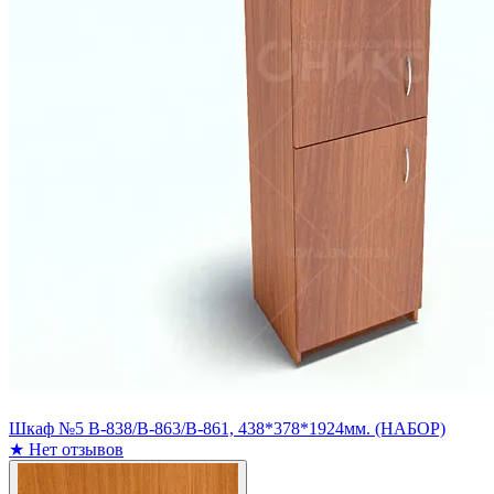
Шкаф №5 В-838/В-863/В-861, 438*378*1924мм. (НАБОР)
★
Нет отзывов