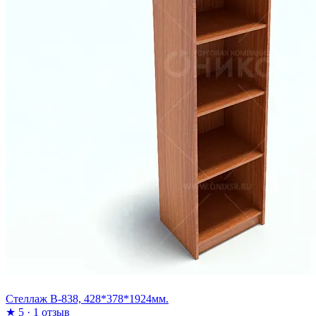
Стеллаж В-838, 428*378*1924мм.
★
5
·
1 отзыв