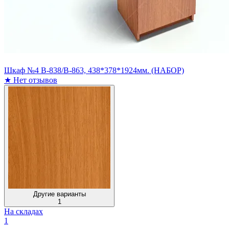
Шкаф №4 В-838/В-863, 438*378*1924мм. (НАБОР)
★
Нет отзывов
Другие варианты
1
На складах
1