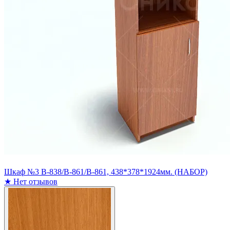
Шкаф №3 В-838/В-861/В-861, 438*378*1924мм. (НАБОР)
★
Нет отзывов