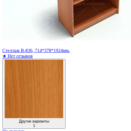
Стеллаж В-836, 714*378*1924мм.
★
Нет отзывов
Другие варианты
1