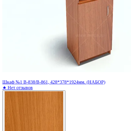
Шкаф №1 В-838/В-861, 428*378*1924мм. (НАБОР)
★
Нет отзывов