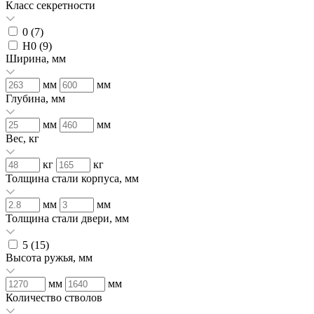
Класс секретности
0 (
7
)
H0 (
9
)
Ширина, мм
мм
мм
Глубина, мм
мм
мм
Вес, кг
кг
кг
Толщина стали корпуса, мм
мм
мм
Толщина стали двери, мм
5 (
15
)
Высота ружья, мм
мм
мм
Количество стволов