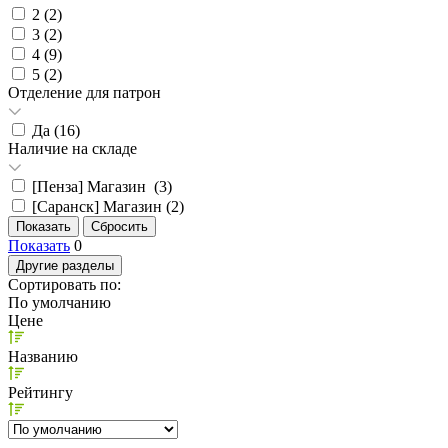
2 (
2
)
3 (
2
)
4 (
9
)
5 (
2
)
Отделение для патрон
Да (
16
)
Наличие на складе
[Пенза] Магазин (
3
)
[Саранск] Магазин (
2
)
Показать
0
Другие разделы
Сортировать по:
По умолчанию
Цене
Названию
Рейтингу