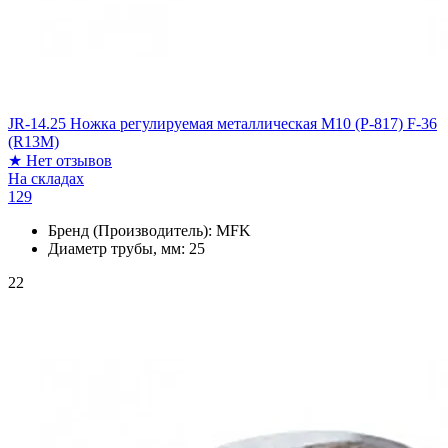
JR-14.25 Ножка регулируемая металлическая М10 (P-817) F-36
(R13M)
★
Нет отзывов
На складах
129
Бренд (Производитель):
MFK
Диаметр трубы, мм:
25
22