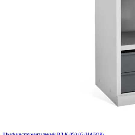
Шкаф инструментальный ВЛ-К-050-05 (НАБОР)