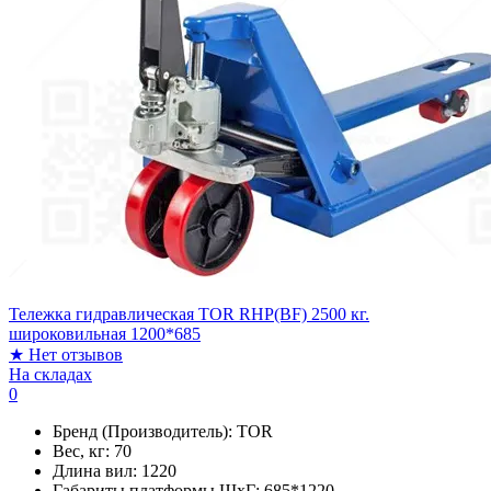
Тележка гидравлическая TOR RHP(BF) 2500 кг.
широковильная 1200*685
★
Нет отзывов
На складах
0
Бренд (Производитель):
TOR
Вес, кг:
70
Длина вил:
1220
Габариты платформы ШxГ:
685*1220