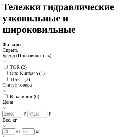
Тележки гидравлические
узковильные и
широковильные
Фильтры
Скрыть
Бренд (Производитель)
TOR (
2
)
Otto-Kurtbach (
1
)
TISEL (
3
)
Статус товара
В наличии (
6
)
Цена
₽
₽
Вес, кг
кг
кг